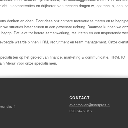
zicht in competenties en drijfveren van mensen dragen wij optimaal bij aan l
 ons denken en doen. Door deze onzichtbare motivatie te meten en te begrijpen 
 we situaties beter sturen in een gewenste richting. Daarmee kunnen we on
s begrip. Dat leidt tot betere samenwerking, resultaten en een inspirerende w
egevoegde waarde binnen HRM, recruitment en team management. Onze dienst
t specialisten op het gebied van finance, marketing & communicatie, HRM, ICT 
‘Main Menu’ voor onze specialismen.
CONTACT
evanrooijen@interpres.nl
your stay :)
023 5475 316