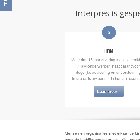
Interpres is ges
HRM
Meer dan 15 jaar ervaring met alle denk
HRM-onderwerpen staat garant voo
degelijke advisering en ondersteunin
Interpres is uw partner in human resour
Lees meer »
Mensen en organisaties met elkaar verbind
goed de bedrijfsprocessen ook zijn, gemot