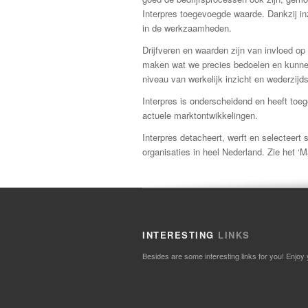
Interpres toegevoegde waarde. Dankzij in
in de werkzaamheden.
Drijfveren en waarden zijn van invloed op
maken wat we precies bedoelen en kunnen
niveau van werkelijk inzicht en wederzijd
Interpres is onderscheidend en heeft to
actuele marktontwikkelingen.
Interpres detacheert, werft en selecteer
organisaties in heel Nederland. Zie het 
INTERESTING
LINKS
Besides are some interesting links for you! Enjoy 