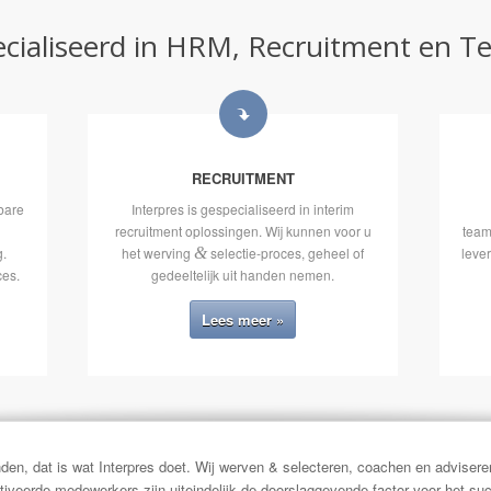
pecialiseerd in HRM, Recruitment e
RECRUITMENT
bare
Interpres is gespecialiseerd in interim
r
recruitment oplossingen. Wij kunnen voor u
team
g.
het werving
&
selectie-proces, geheel of
leve
ces.
gedeeltelijk uit handen nemen.
Lees meer »
en, dat is wat Interpres doet. Wij werven & selecteren, coachen en adviseren
iveerde medewerkers zijn uiteindelijk de doorslaggevende factor voor het suc